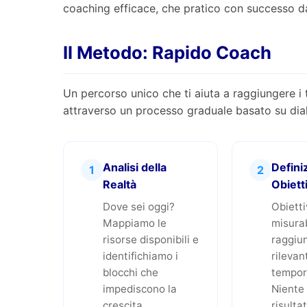
coaching efficace, che pratico con successo d
Il Metodo: Rapido Coach
Un percorso unico che ti aiuta a raggiungere i 
attraverso un processo graduale basato su dial
Analisi della
Defini
1
2
Realtà
Obiett
Dove sei oggi?
Obiettiv
Mappiamo le
misurab
risorse disponibili e
raggiun
identifichiamo i
rilevant
blocchi che
tempori
impediscono la
Niente 
crescita.
risultat