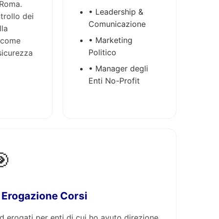
 Roma.
• Leadership &
ntrollo dei
Comunicazione
lla
• Marketing
 come
Politico
 sicurezza
• Manager degli
Enti No-Profit
🎯
 Erogazione Corsi
d erogati per enti di cui ho avuto direzione