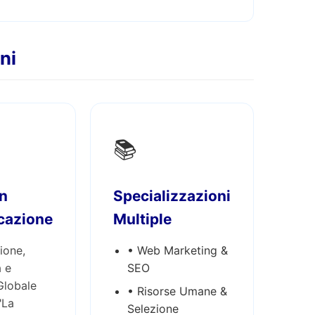
ni
📚
n
Specializzazioni
cazione
Multiple
ione,
• Web Marketing &
a e
SEO
Globale
• Risorse Umane &
"La
Selezione