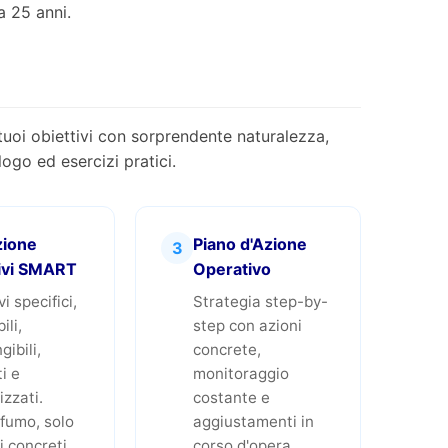
a 25 anni.
tuoi obiettivi con sorprendente naturalezza,
ogo ed esercizi pratici.
zione
Piano d'Azione
3
ivi SMART
Operativo
i specifici,
Strategia step-by-
ili,
step con azioni
gibili,
concrete,
i e
monitoraggio
zzati.
costante e
fumo, solo
aggiustamenti in
i concreti.
corso d'opera.