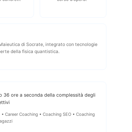
a Maieutica di Socrate, integrato con tecnologie
te della fisica quantistica.
4 o 36 ore a seconda della complessità degli
ttivi
g • Career Coaching • Coaching SEO • Coaching
agazzi